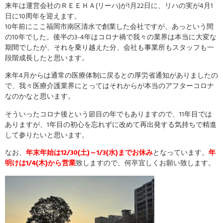
来年は運営会社のＲＥＥＨＡ(リーハ)が1月22日に、リハの実が4月1
日に10周年を迎えます。
10年前にここ福岡市南区清水で創業した会社ですが、あっという間
の10年でした。後半の3-4年はコロナ禍で我々の業界は本当に大変な
期間でしたが、それを乗り越えた分、会社も事業所もスタッフも一
段階成長したと思います。
来年4月からは通常の医療体制に戻るとの厚労省通知がありましたの
で、我々医療介護業界にとってはそれからが本当のアフターコロナ
なのかなと思います。
そういったコロナ後という節目の年でもありますので、11年目では
ありますが、1年目の初心を忘れずに改めて再出発する気持ちで精進
して参りたいと思います。
なお、
年末年始は12/30(土)～1/3(水)までお休み
となっています。
年
明けは1/4(木)から営業
致しますので、何卒宜しくお願い致します。