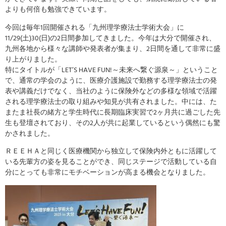
よりも何倍も勉強できています。
今回は毎年1回開催される「九州理学療法士学術大会」に
11/29(土)30(日)の2日間参加してきました。今年は大分で開催され、
九州各地から様々な講師や発表者が集まり、2日間を通して非常に盛
り上がりました。
特にタイトルが「LET’S HAVE FUN!～未来へ繋ぐ源泉～」ということ
で、通常の学会のように、医療介護施設で勤務する理学療法士の発
表や講義だけでなく、当社のように保険外などの多様な領域で活躍
される理学療法士の取り組みや知見が共有されました。中には、た
またま社長の緒方と学生時代に長期臨床実習で2ヶ月共に過ごした先
生も登壇されており、その2人が共に起業しているという偶然にも驚
かされました。
ＲＥＥＨＡと同じく医療機関から独立して保険内外ともに活躍して
いる先輩方の姿を見ることができ、同じステージで活動している自
分にとっても非常にモチベーションが高まる機会となりました。