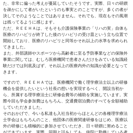
た、非常に偏った考えが蔓延していたそうです。実際、日々の研鑚
を疎かにして者がいたというのも事実とのことですが、多くの者が
決してそのようなことではありません。それでも、現在もその風潮
は残ってるように感じます。
ただ、ＲＥＥＨＡは、そもそも介護保険事業の「リハの実」自体も
医療のリハビリが終了した後のリハビリの受け皿という立ち位置で
開始しており、医療のリハビリと同等かそれ以上の水準を求められ
てきました。
また、外部講師やスポーツから高齢者に至る予防事業などの保険外
事業に関しては、むしろ医療機関で患者さんだけをみている知識経
験だけでは到底及ばず、それ以上の医療内外の知識が必要となって
きます。
ですので、ＲＥＥＨＡでは、医療機関で働く理学療法士以上の研修
機会を提供したいという社長の想いを実現するべく、開設当初か
ら、所属する理学療法士に研修会費等の補助を実施しています。実
際今回も学会参加費はもちろん、交通費宿泊費のすべてを全額補助
していただきました。
そのおかげで、今いる私達も入社当初からほとんどの各種理学療法
士学会はもちろんのこと、他団体の医療関連研修をはじめ、医療以
外の研修にも積極的に参加させていただき、日々研鑚に努めること
ができています。実際、同期と話をしても、病院に勤務している者